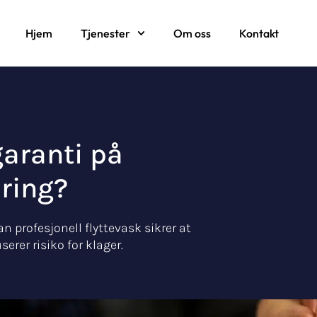
Hjem
Tjenester
Om oss
Kontakt
garanti på
ering?
n profesjonell flyttevask sikrer at
erer risiko for klager.