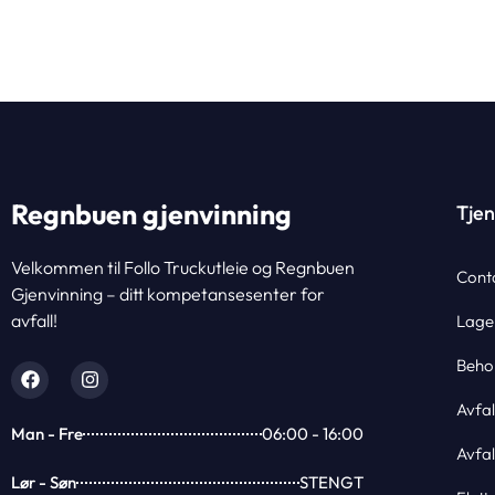
Regnbuen gjenvinning
Tjen
Velkommen til Follo Truckutleie og Regnbuen
Cont
Gjenvinning – ditt kompetansesenter for
avfall!
Lage
Behol
Avfal
Man - Fre
06:00 - 16:00
Avfa
Lør - Søn
STENGT