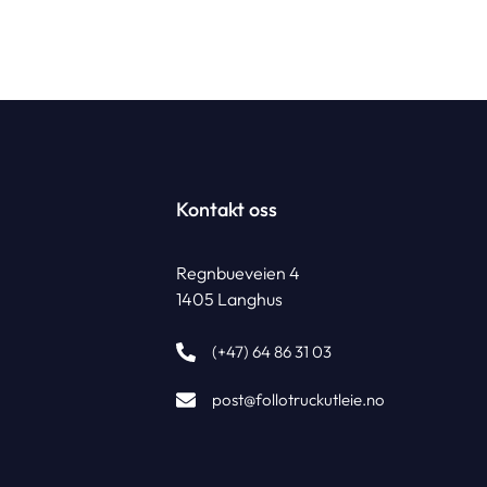
Kontakt oss
Regnbueveien 4
1405 Langhus
(+47) 64 86 31 03
post@follotruckutleie.no