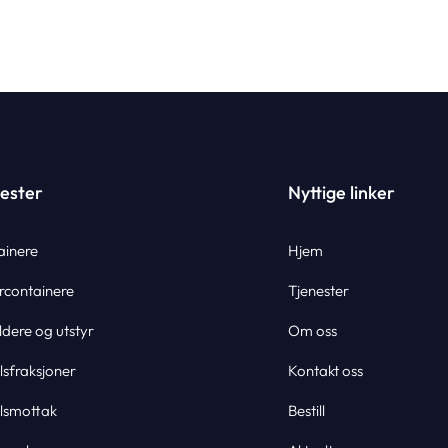
ester
Nyttige linker
ainere
Hjem
rcontainere
Tjenester
dere og utstyr
Om oss
lsfraksjoner
Kontakt oss
llsmottak
Bestill