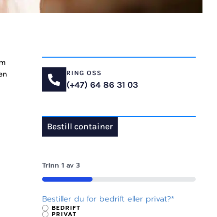
om
RING OSS
gen
(+47) 64 86 31 03
Bestill container
Trinn
1
av
3
33%
Bestiller du for bedrift eller privat?
*
BEDRIFT
PRIVAT