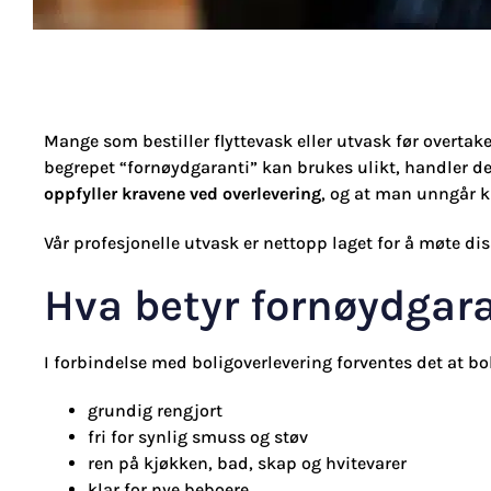
Mange som bestiller flyttevask eller utvask før overtak
begrepet “fornøydgaranti” kan brukes ulikt, handler de
oppfyller kravene ved overlevering
, og at man unngår kl
Vår profesjonelle utvask er nettopp laget for å møte di
Hva betyr fornøydgar
I forbindelse med boligoverlevering forventes det at bol
grundig rengjort
fri for synlig smuss og støv
ren på kjøkken, bad, skap og hvitevarer
klar for nye beboere