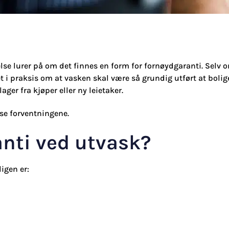
else lurer på om det finnes en form for fornøydgaranti. Selv 
t i praksis om at vasken skal være så grundig utført at boli
ager fra kjøper eller ny leietaker.
sse forventningene.
anti ved utvask?
igen er: