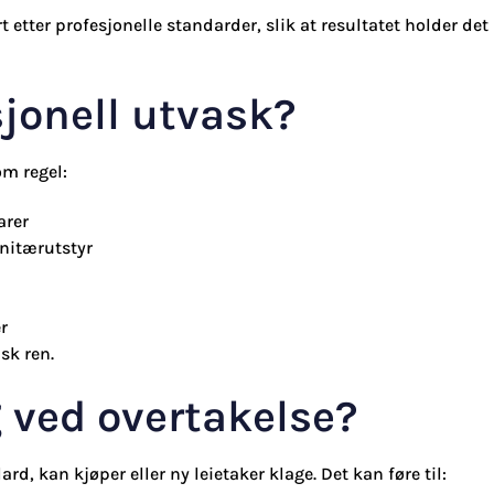
 etter profesjonelle standarder, slik at resultatet holder det
sjonell utvask?
om regel:
arer
anitærutstyr
r
sk ren.
g ved overtakelse?
d, kan kjøper eller ny leietaker klage. Det kan føre til: