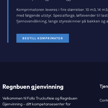
Komprimatoren leveres i fire størrelser. 10 m3, 14 m
med følgende utstyr. Spesialfarge, løftevender til la
fjernovervåkning, lange styreskinner på bakken og 
BESTILL KOMPRIMATOR
Regnbuen gjenvinning
Tjen
Velkommen til Follo Truckutleie og Regnbuen
Cont
Gjenvinning – ditt kompetansesenter for