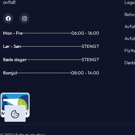
avfall!
Lage
Behol
Avfal
Man - Fre
06:00 - 16:00
Avfa
Lør - Søn
STENGT
Flytt
Røde dager
STENGT
Død
Romjul
08:00 - 14:00