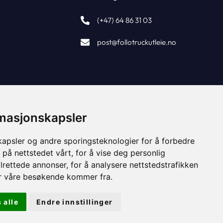
(+47) 64 86 31 03
post@follotruckutleie.no
rmasjonskapsler
kapsler og andre sporingsteknologier for å forbedre
 på nettstedet vårt, for å vise deg personlig
lrettede annonser, for å analysere nettstedstrafikken
or våre besøkende kommer fra.
 alle
Endre innstillinger