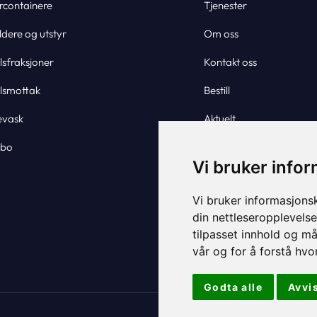
rcontainere
Tjenester
dere og utstyr
Om oss
lsfraksjoner
Kontakt oss
llsmottak
Bestill
evask
Aktuelt
sbo
Vi bruker info
Vi bruker informasjons
din nettleseropplevelse
tilpasset innhold og må
vår og for å forstå hv
Godta alle
Avvis